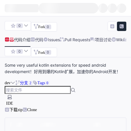
0
0
Fork
代码
介绍
代码
Issues
Pull Requests
项目讨论
Wiki
0
0
Fork
Some very useful kotlin extensions for speed android
development！好用到爆的Kotlin扩展，加速你的Android开发！
dev
分支
Tags
2
0
IDE
下载zip
Clone