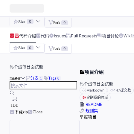
Star
0
0
Fork
代码
介绍
代码
Issues
Pull Requests
项目讨论
Wiki
Star
0
0
Fork
码个蛋每日面试题
项目介绍
master
分支
Tags
1
0
码个蛋每日面试题
Markdown
147
提交数
定制我的领域
README
IDE
规则集
下载zip
Clone
举报项目