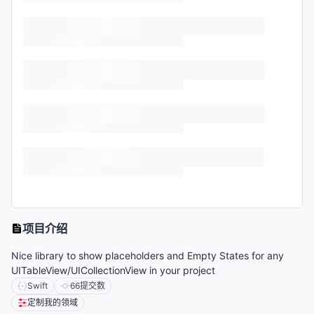
项目介绍
Nice library to show placeholders and Empty States for any
UITableView/UICollectionView in your project
Swift
66
提交数
定制我的领域