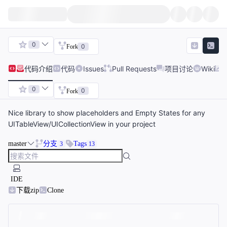
0
0
Fork
代码
介绍
代码
Issues
Pull Requests
项目讨论
Wiki
0
0
Fork
Nice library to show placeholders and Empty States for any
UITableView/UICollectionView in your project
master
分支
Tags
3
13
IDE
下载zip
Clone