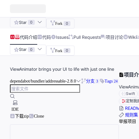
Star
0
0
Fork
代码
介绍
代码
Issues
Pull Requests
项目讨论
Wiki
Star
0
0
Fork
ViewAnimator brings your UI to life with just one line
项目介
dependabot/bundler/addressable-2.8.0
分支
Tags
3
24
ViewAnimat
Swift
定制我
READ
IDE
规则集
下载zip
Clone
举报项目