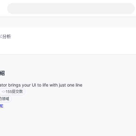
分析
绍
or brings your UI to life with just one line
155
提交数
的领域
ME