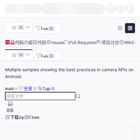
0
0
Fork
代码
介绍
代码
Issues
Pull Requests
项目讨论
Wiki
0
0
Fork
Multiple samples showing the best practices in camera APIs on
Android.
main
分支
Tags
1
0
IDE
下载zip
Clone