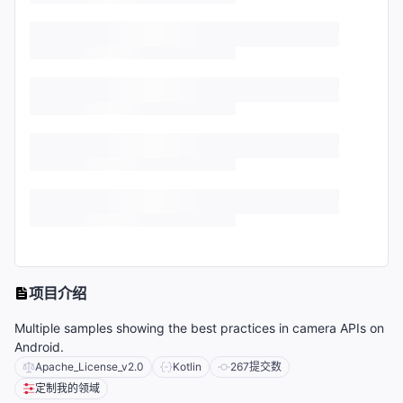
项目介绍
Multiple samples showing the best practices in camera APIs on
Android.
Apache_License_v2.0
Kotlin
267
提交数
定制我的领域