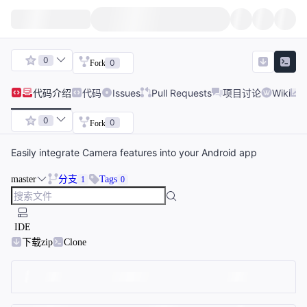
0
0
Fork
代码
介绍
代码
Issues
Pull Requests
项目讨论
Wiki
0
0
Fork
Easily integrate Camera features into your Android app
master
分支
Tags
1
0
IDE
下载zip
Clone