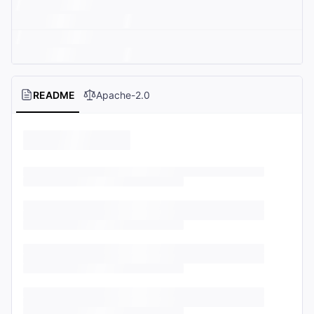
README
Apache-2.0