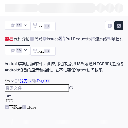
59
13
Fork
代码
介绍
代码
Issues
2
Pull Requests
流水线
项目讨论
59
13
Fork
Android实时投屏软件，此应用程序提供USB(或通过TCP/IP)连接的
Android设备的显示和控制。它不需要任何root访问权限
dev
分支
Tags
6
39
IDE
下载zip
Clone