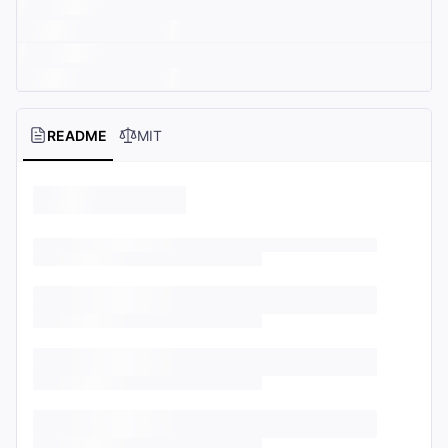
README
MIT