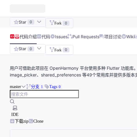
Star
0
0
Fork
代码
介绍
代码
Issues
Pull Requests
项目讨论
Wiki
Star
0
0
Fork
用户可借助此项目在 OpenHarmony 平台使用多种 Flutter 功
image_picker、shared_preferences 等49个常用库并提
master
分支
Tags
1
0
IDE
下载zip
Clone