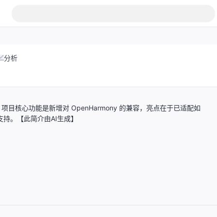
分析
能库。项目核心功能是新增对 OpenHarmony 的兼容，亮点在于已适配如
供多版本支持。【此简介由AI生成】