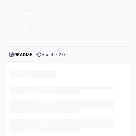
README
Apache-2.0