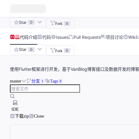
Star
0
0
Fork
代码
介绍
代码
Issues
Pull Requests
项目讨论
Wiki
Star
0
0
Fork
使用Flutter框架进行开发，基于VanBlog博客接口及数据开发的博
master
分支
Tags
1
0
IDE
下载zip
Clone