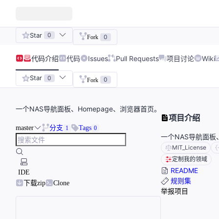
Star
0
0
Fork
代码
介绍
代码
Issues
Pull Requests
项目讨论
Wiki
Star
0
0
Fork
一个NAS导航面板、Homepage、浏览器首页。
项目介绍
master
分支
Tags
1
0
一个NAS导航面板、
MIT_License
定制我的领域
README
IDE
规则集
下载zip
Clone
举报项目