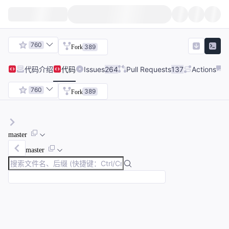
760
389
Fork
代码
介绍
代码
Issues
264
Pull Requests
137
Actions
760
389
Fork
master
master