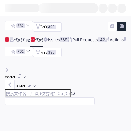
762
393
Fork
代码
介绍
代码
Issues
239
Pull Requests
142
Actions
762
393
Fork
master
master