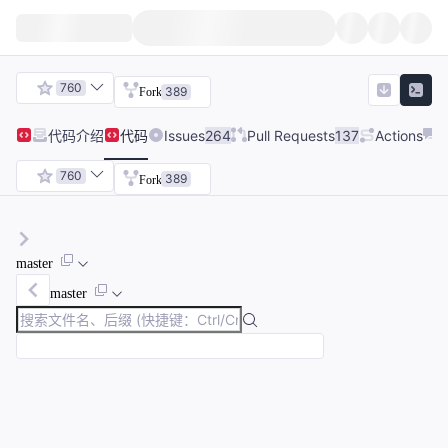
760
389
Fork
代码
介绍
代码
Issues
264
Pull Requests
137
Actions
760
389
Fork
master
master