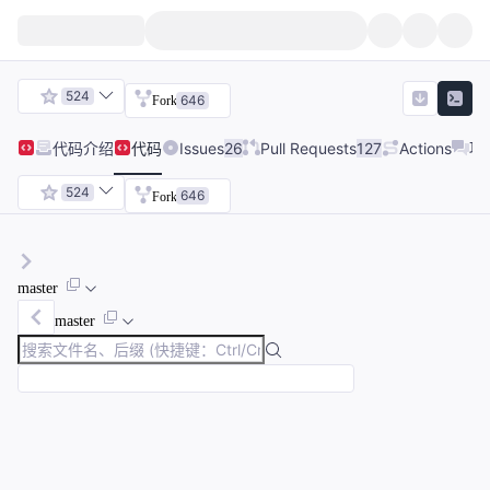
524
646
Fork
代码
介绍
代码
Issues
26
Pull Requests
127
Actions
项
524
646
Fork
master
master