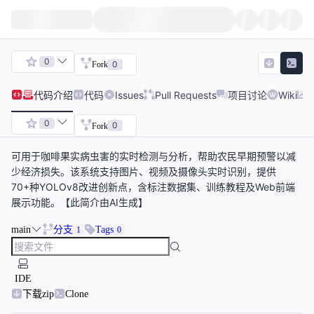
0
0
Fork
代码
介绍
代码
Issues
Pull Requests
项目讨论
Wiki
0
0
Fork
可用于咖啡果实病虫害的实时检测与分析，帮助农民早期预警以减
少经济损失。该系统支持图片、视频及摄像头实时识别，提供
70+种YOLOv8改进创新点，含标注数据集、训练教程及Web前端
展示功能。【此简介由AI生成】
main
分支
Tags
1
0
IDE
下载zip
Clone