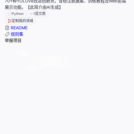
70+种YOLOv8改进创新点，含标注数据集、训练教程及Web前端
展示功能。【此简介由AI生成】
Python
1
提交数
定制我的领域
README
规则集
举报项目