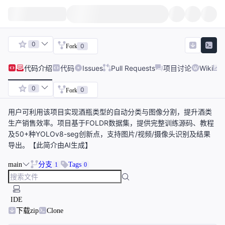
0
0
Fork
代码
介绍
代码
Issues
Pull Requests
项目讨论
Wiki
0
0
Fork
用户可利用该项目实现酒瓶类型的自动分类与图像分割，提升酒类
生产销售效率。项目基于FOLDR数据集，提供完整训练源码、教程
及50+种YOLOv8-seg创新点，支持图片/视频/摄像头识别及结果
导出。【此简介由AI生成】
main
分支
Tags
1
0
IDE
下载zip
Clone