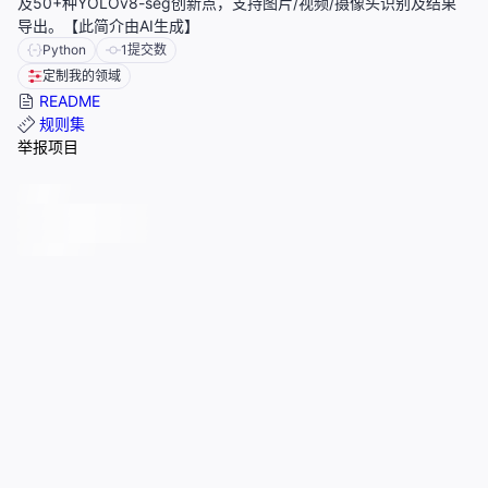
及50+种YOLOv8-seg创新点，支持图片/视频/摄像头识别及结果
导出。【此简介由AI生成】
Python
1
提交数
定制我的领域
README
规则集
举报项目