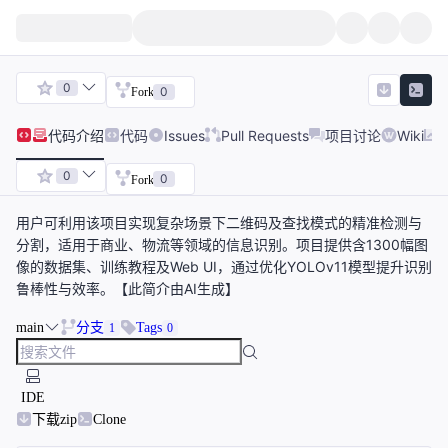
0
0
Fork
代码
介绍
代码
Issues
Pull Requests
项目讨论
Wiki
0
0
Fork
用户可利用该项目实现复杂场景下二维码及查找模式的精准检测与
分割，适用于商业、物流等领域的信息识别。项目提供含1300幅图
像的数据集、训练教程及Web UI，通过优化YOLOv11模型提升识别
鲁棒性与效率。【此简介由AI生成】
main
分支
Tags
1
0
IDE
下载zip
Clone