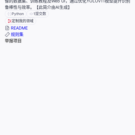
像的数据集、训练教程及Web UI，通过优化YOLOv11模型提升识别
鲁棒性与效率。【此简介由AI生成】
Python
1
提交数
定制我的领域
README
规则集
举报项目