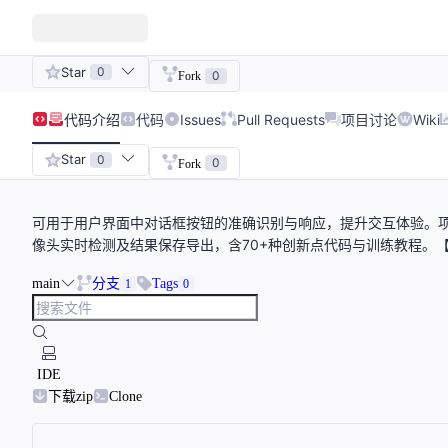
Star
0
0
Fork
代码
介绍
代码
Issues
Pull Requests
项目讨论
Wiki
Star
0
0
Fork
可用于用户界面中对话框按钮的准确识别与响应，提升交互体验。项目
像头实时检测及结果保存导出，含70+种创新点代码与训练教程。【
main
分支
Tags
1
0
IDE
下载zip
Clone