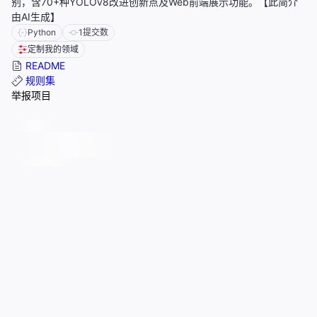
别，含70+种YOLOv8改进创新点及Web前端展示功能。【此简介
由AI生成】
Python
1
提交数
定制我的领域
README
规则集
举报项目