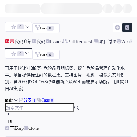
0
0
Fork
代码
介绍
代码
Issues
Pull Requests
项目讨论
Wiki
0
0
Fork
可用于快速准确识别危险品容器标签，提升危险品管理自动化水
平。项目提供标注好的数据集，支持图片、视频、摄像头实时识
别，含70+种YOLOv8改进创新点及Web前端展示功能。【此简介
由AI生成】
main
分支
Tags
1
0
IDE
下载zip
Clone