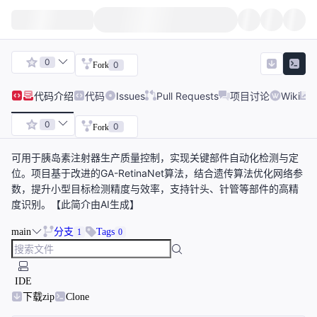
0
0
Fork
代码
介绍
代码
Issues
Pull Requests
项目讨论
Wiki
0
0
Fork
可用于胰岛素注射器生产质量控制，实现关键部件自动化检测与定
位。项目基于改进的GA-RetinaNet算法，结合遗传算法优化网络参
数，提升小型目标检测精度与效率，支持针头、针管等部件的高精
度识别。【此简介由AI生成】
main
分支
Tags
1
0
IDE
下载zip
Clone