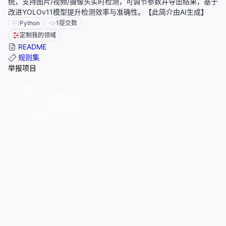
统，支持图片/视频/摄像头实时检测，可调节参数并导出结果，基于
改进YOLOv11模型提升检测效率与准确性。【此简介由AI生成】
Python
1
提交数
定制我的领域
README
规则集
举报项目