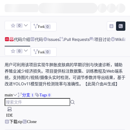
0
0
Fork
代码
介绍
代码
Issues
Pull Requests
项目讨论
Wiki
0
0
Fork
用户可利用该项目实现牛肿胀皮肤病的早期识别与快速诊断，辅助
养殖业减少经济损失。项目提供标注数据集、训练教程及Web端系
统，支持图片/视频/摄像头实时检测，可调节参数并导出结果，基于
改进YOLOv11模型提升检测效率与准确性。【此简介由AI生成】
main
分支
Tags
1
0
IDE
下载zip
Clone