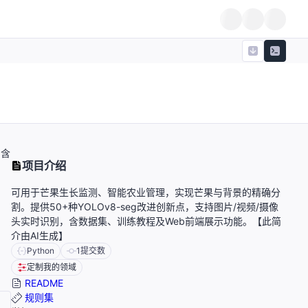
，含
项目介绍
可用于芒果生长监测、智能农业管理，实现芒果与背景的精确分
割。提供50+种YOLOv8-seg改进创新点，支持图片/视频/摄像
头实时识别，含数据集、训练教程及Web前端展示功能。【此简
介由AI生成】
Python
1
提交数
定制我的领域
README
规则集