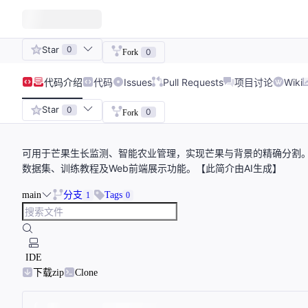
Star
0
0
Fork
代码
介绍
代码
Issues
Pull Requests
项目讨论
Wiki
Star
0
0
Fork
可用于芒果生长监测、智能农业管理，实现芒果与背景的精确分割。提供
数据集、训练教程及Web前端展示功能。【此简介由AI生成】
main
分支
Tags
1
0
IDE
下载zip
Clone