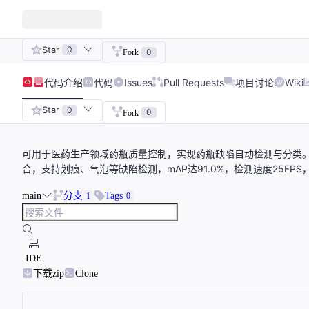
Star
0
0
Fork
代码
介绍
代码
Issues
Pull Requests
项目讨论
Wiki
Star
0
0
Fork
可用于医药生产领域药瓶质量控制，实现药瓶缺陷自动检测与分类。项目采用Re
合，支持划痕、气泡等缺陷检测，mAP达91.0%，检测速度25FP
main
分支
Tags
1
0
IDE
下载zip
Clone