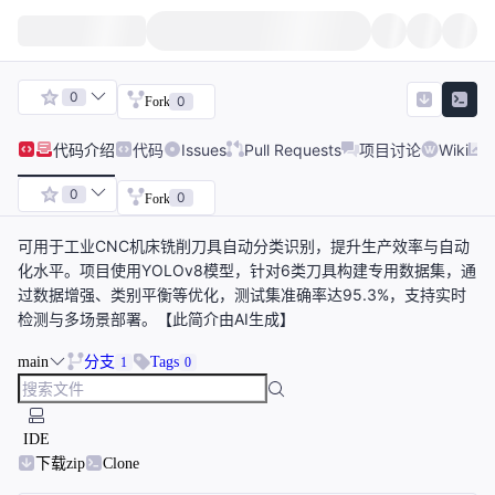
0
0
Fork
代码
介绍
代码
Issues
Pull Requests
项目讨论
Wiki
0
0
Fork
可用于工业CNC机床铣削刀具自动分类识别，提升生产效率与自动
化水平。项目使用YOLOv8模型，针对6类刀具构建专用数据集，通
过数据增强、类别平衡等优化，测试集准确率达95.3%，支持实时
检测与多场景部署。【此简介由AI生成】
main
分支
Tags
1
0
IDE
下载zip
Clone