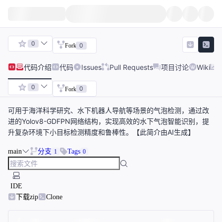
0
0
Fork
代码
介绍
代码
Issues
Pull Requests
项目讨论
Wiki
0
0
Fork
可用于海洋科学研究、水下机器人导航等场景的气泡检测，通过改
进的Yolov8-GDFPN网络结构，实现高效的水下气泡智能识别，提
升复杂环境下小目标检测精度和鲁棒性。【此简介由AI生成】
main
分支
Tags
1
0
IDE
下载zip
Clone