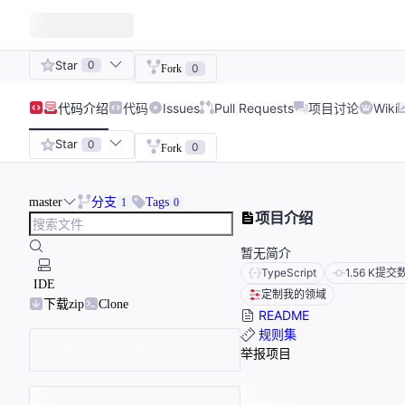
Star
0
0
Fork
代码
介绍
代码
Issues
Pull Requests
项目讨论
Wiki
Star
0
0
Fork
master
分支
Tags
1
0
项目介绍
暂无简介
TypeScript
1.56 K
提交
IDE
定制我的领域
下载zip
Clone
README
规则集
举报项目