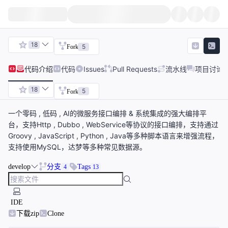
18
5
Fork
代码
介绍
代码
Issues
Pull Requests
流水线
项目讨论
18
5
Fork
一个零码 , 低码 , AI的微服务接口编排 & 系统集成的强大编排平
台，支持Http , Dubbo , WebService等协议的接口编排，支持通过
Groovy , JavaScript , Python , Java等多种脚本语言来增强流程，
支持使用MySQL，达梦等多种常见数据源。
develop
分支
Tags
4
13
IDE
下载zip
Clone