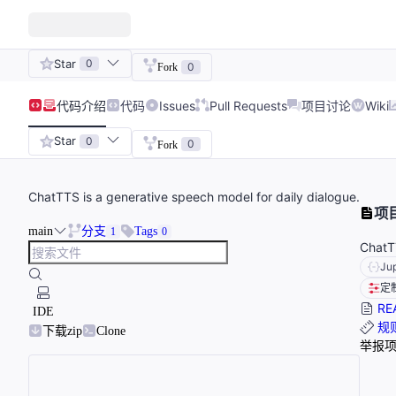
Star
0
0
Fork
代码
介绍
代码
Issues
Pull Requests
项目讨论
Wiki
Star
0
0
Fork
ChatTTS is a generative speech model for daily dialogue.
项
main
分支
Tags
1
0
ChatTT
Ju
定
RE
IDE
规
下载zip
Clone
举报