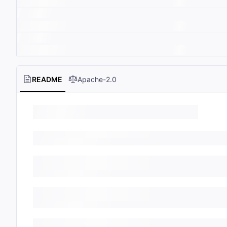
README
Apache-2.0