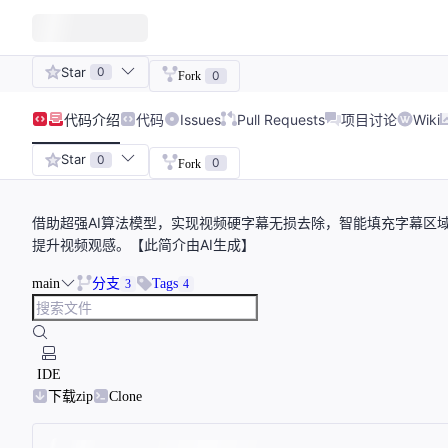
Star
0
0
Fork
代码
介绍
代码
Issues
Pull Requests
项目讨论
Wiki
Star
0
0
Fork
借助超强AI算法模型，实现视频硬字幕无损去除，智能填充字幕区
提升视频观感。【此简介由AI生成】
main
分支
Tags
3
4
IDE
下载zip
Clone