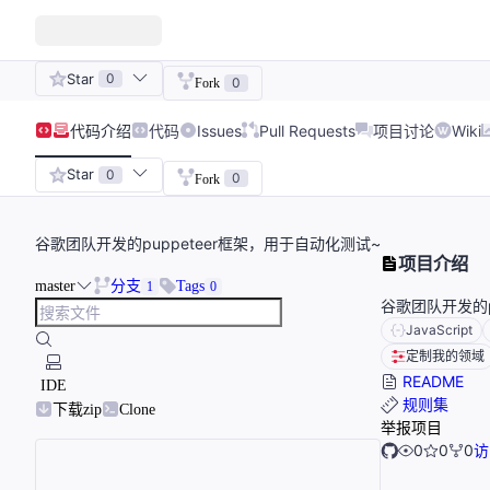
Star
0
0
Fork
代码
介绍
代码
Issues
Pull Requests
项目讨论
Wiki
Star
0
0
Fork
谷歌团队开发的puppeteer框架，用于自动化测试~
项目介绍
master
分支
Tags
1
0
谷歌团队开发的p
JavaScript
定制我的领域
README
IDE
规则集
下载zip
Clone
举报项目
0
0
0
访