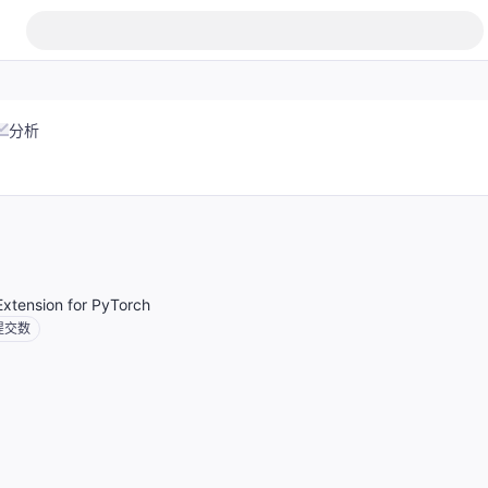
分析
xtension for PyTorch
提交数