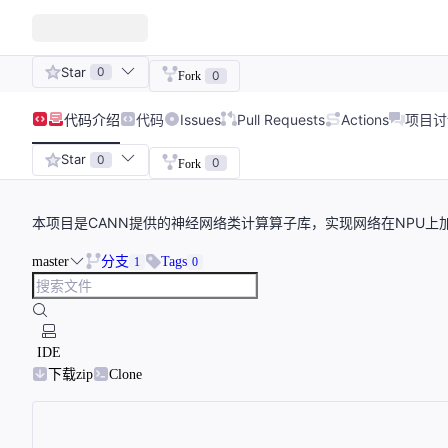
Star
0
0
Fork
代码
介绍
代码
Issues
Pull Requests
Actions
项目讨
Star
0
0
Fork
本项目是CANN提供的神经网络类计算算子库，实现网络在NPU上
master
分支
Tags
1
0
IDE
下载zip
Clone