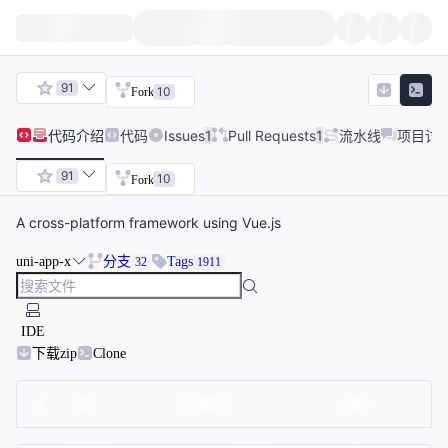
91
10
Fork
代码
介绍
代码
Issues
1
Pull Requests
1
流水线
项目讨
91
10
Fork
A cross-platform framework using Vue.js
uni-app-x
分支
Tags
32
1911
IDE
下载zip
Clone