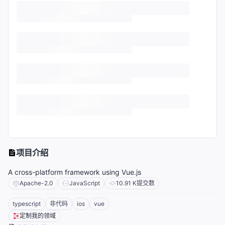
项目介绍
A cross-platform framework using Vue.js
Apache-2.0
JavaScript
10.91 K
提交数
typescript
非代码
ios
vue
定制我的领域