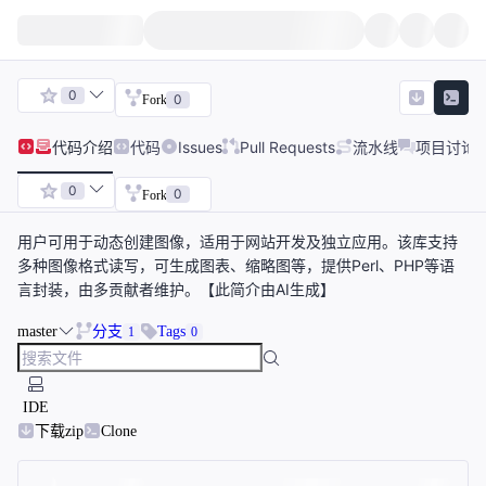
0
0
Fork
代码
介绍
代码
Issues
Pull Requests
流水线
项目讨论
0
0
Fork
用户可用于动态创建图像，适用于网站开发及独立应用。该库支持
多种图像格式读写，可生成图表、缩略图等，提供Perl、PHP等语
言封装，由多贡献者维护。【此简介由AI生成】
master
分支
Tags
1
0
IDE
下载zip
Clone