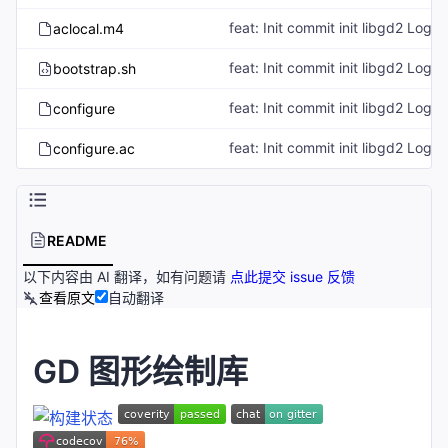
feat: Init commit init libgd2 Log:
aclocal.m4
feat: Init commit init libgd2 Log:
bootstrap.sh
feat: Init commit init libgd2 Log:
configure
feat: Init commit init libgd2 Log:
configure.ac
README
以下内容由 AI 翻译，如有问题请
点此提交 issue 反馈
查看原文
自动翻译
GD 图形绘制库