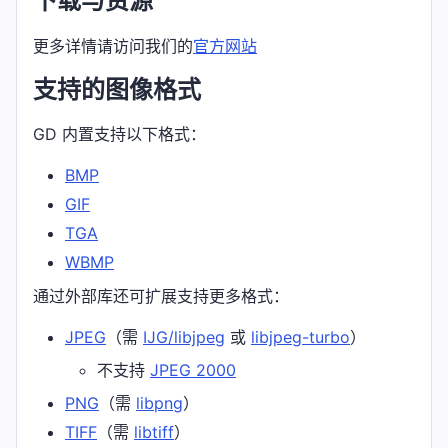
下载与资源
更多详情请访问我们的
官方网站
支持的图像格式
GD 内置支持以下格式：
BMP
GIF
TGA
WBMP
通过外部库还可扩展支持更多格式：
JPEG
（需
IJG/libjpeg
或
libjpeg-turbo
）
不支持
JPEG 2000
PNG
（需
libpng
）
TIFF
（需
libtiff
）