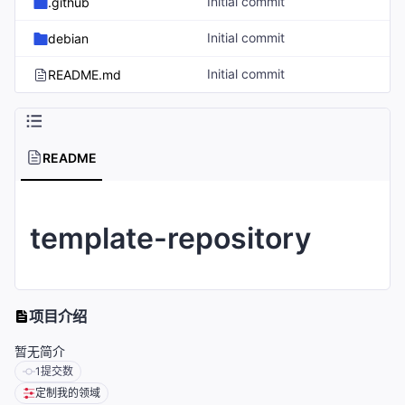
Initial commit
.github
Initial commit
debian
Initial commit
README.md
README
template-repository
项目介绍
暂无简介
1
提交数
定制我的领域