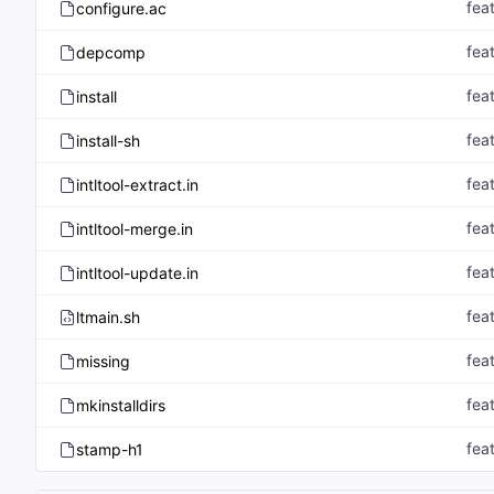
fea
configure.ac
fea
depcomp
fea
install
fea
install-sh
fea
intltool-extract.in
fea
intltool-merge.in
fea
intltool-update.in
fea
ltmain.sh
fea
missing
fea
mkinstalldirs
fea
stamp-h1