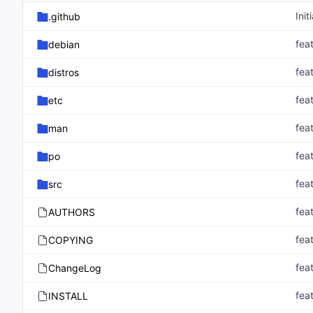
Init
.github
fea
debian
fea
distros
fea
etc
fea
man
fea
po
fea
src
fea
AUTHORS
fea
COPYING
fea
ChangeLog
fea
INSTALL