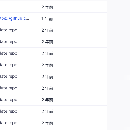
2 年前
github.com/deepin-community/sig-deepin-sysdev-team/issues/558
1 年前
date repo
2 年前
date repo
2 年前
date repo
2 年前
date repo
2 年前
date repo
2 年前
date repo
2 年前
date repo
2 年前
date repo
2 年前
date repo
2 年前