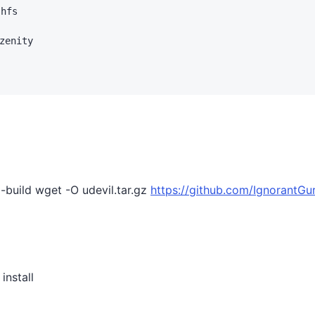
fs

nity

-build wget -O udevil.tar.gz
https://github.com/IgnorantGur
install