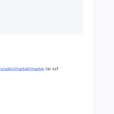
u/udevil/tarball/master
tar xzf