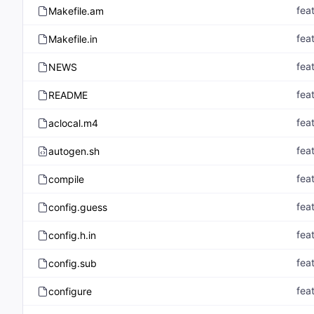
fea
Makefile.am
fea
Makefile.in
fea
NEWS
fea
README
fea
aclocal.m4
fea
autogen.sh
fea
compile
fea
config.guess
fea
config.h.in
fea
config.sub
fea
configure