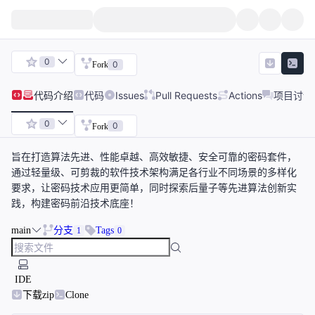
0
0
Fork
代码
介绍
代码
Issues
Pull Requests
Actions
项目讨论
0
0
Fork
旨在打造算法先进、性能卓越、高效敏捷、安全可靠的密码套件，
通过轻量级、可剪裁的软件技术架构满足各行业不同场景的多样化
要求，让密码技术应用更简单，同时探索后量子等先进算法创新实
践，构建密码前沿技术底座！
main
分支
Tags
1
0
IDE
下载zip
Clone