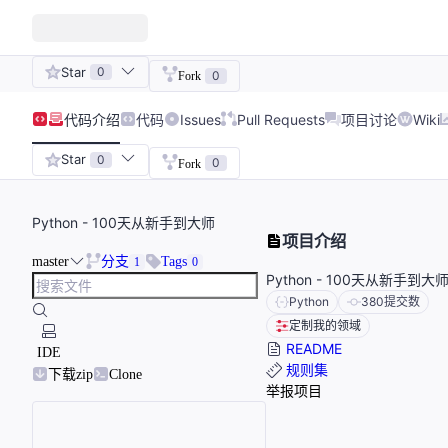
Star
0
0
Fork
代码
介绍
代码
Issues
Pull Requests
项目讨论
Wiki
Star
0
0
Fork
Python - 100天从新手到大师
项目介绍
master
分支
Tags
1
0
Python - 100天从新手到大
Python
380
提交数
定制我的领域
README
IDE
规则集
下载zip
Clone
举报项目