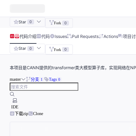
Star
0
0
Fork
代码
介绍
代码
Issues
Pull Requests
Actions
项目讨
Star
0
0
Fork
本项目是CANN提供的transformer类大模型算子库，实现网络在
master
分支
Tags
1
0
IDE
下载zip
Clone