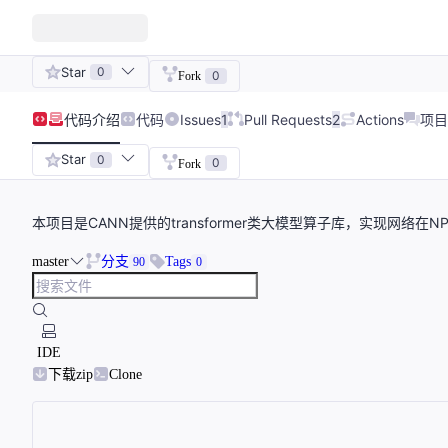
Star
0
0
Fork
代码
介绍
代码
Issues
1
Pull Requests
2
Actions
项目
Star
0
0
Fork
本项目是CANN提供的transformer类大模型算子库，实现网络在
master
分支
Tags
90
0
IDE
下载zip
Clone