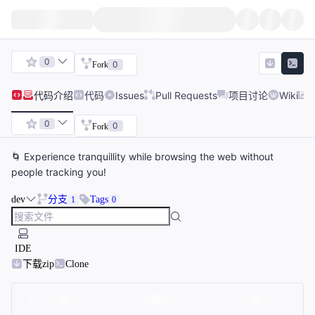
0
0
Fork
代码
介绍
代码
Issues
Pull Requests
项目讨论
Wiki
0
0
Fork
🌀 Experience tranquillity while browsing the web without
people tracking you!
dev
分支
Tags
1
0
IDE
下载zip
Clone