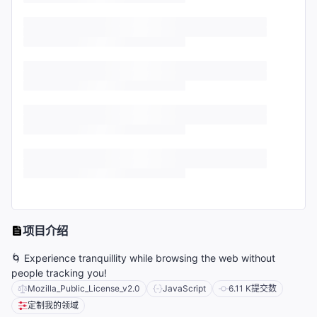
项目介绍
🌀 Experience tranquillity while browsing the web without
people tracking you!
Mozilla_Public_License_v2.0
JavaScript
6.11 K
提交数
定制我的领域