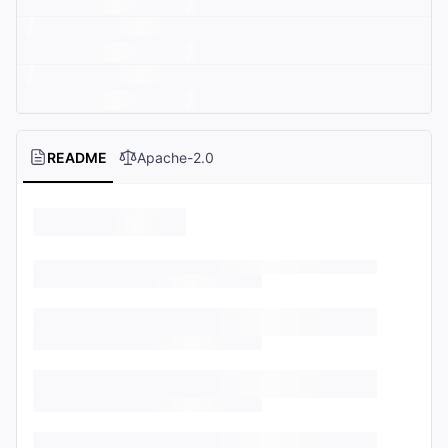
README
Apache-2.0