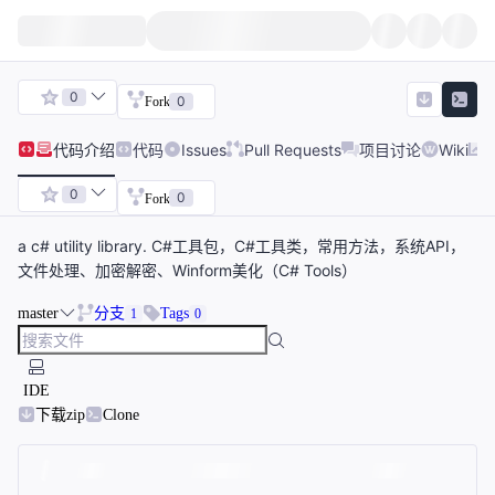
0
0
Fork
代码
介绍
代码
Issues
Pull Requests
项目讨论
Wiki
0
0
Fork
a c# utility library. C#工具包，C#工具类，常用方法，系统API，
文件处理、加密解密、Winform美化（C# Tools）
master
分支
Tags
1
0
IDE
下载zip
Clone