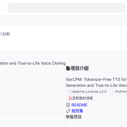
分析
ion and True-to-Life Voice Cloning
项目介绍
VoxCPM: Tokenizer-Free TTS fo
Generation and True-to-Life Voic
Apache_License_v2.0
Python
定制我的领域
README
规则集
举报项目