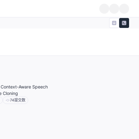
r Context-Aware Speech
e Cloning
74
提交数