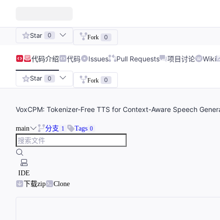
Star
0
0
Fork
代码
介绍
代码
Issues
Pull Requests
项目讨论
Wiki
Star
0
0
Fork
VoxCPM: Tokenizer-Free TTS for Context-Aware Speech Generat
main
分支
Tags
1
0
IDE
下载zip
Clone