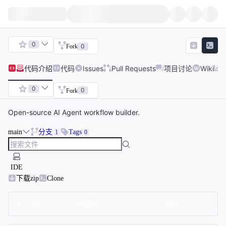
0
0
Fork
代码
介绍
代码
Issues
Pull Requests
项目讨论
Wiki
0
0
Fork
Open-source AI Agent workflow builder.
main
分支
Tags
1
0
IDE
下载zip
Clone