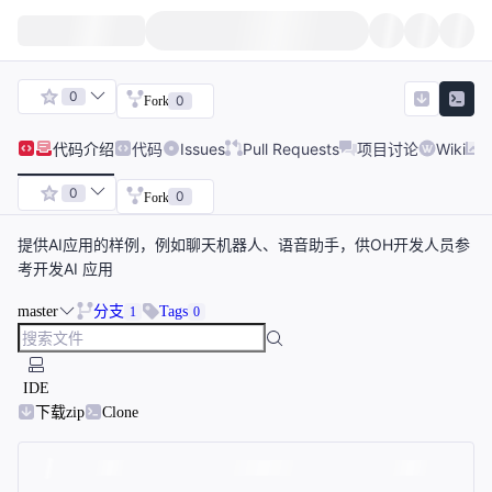
0
0
Fork
代码
介绍
代码
Issues
Pull Requests
项目讨论
Wiki
0
0
Fork
提供AI应用的样例，例如聊天机器人、语音助手，供OH开发人员参
考开发AI 应用
master
分支
Tags
1
0
IDE
下载zip
Clone