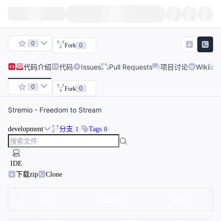
0
0
Fork
代码
介绍
代码
Issues
Pull Requests
项目讨论
Wiki
0
0
Fork
Stremio - Freedom to Stream
development
分支
Tags
1
0
IDE
下载zip
Clone