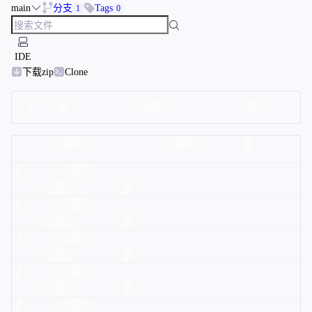
main
分支
Tags
1
0
IDE
下载zip
Clone